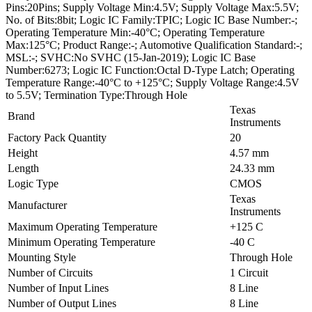
Pins:20Pins; Supply Voltage Min:4.5V; Supply Voltage Max:5.5V;
No. of Bits:8bit; Logic IC Family:TPIC; Logic IC Base Number:-;
Operating Temperature Min:-40°C; Operating Temperature
Max:125°C; Product Range:-; Automotive Qualification Standard:-;
MSL:-; SVHC:No SVHC (15-Jan-2019); Logic IC Base
Number:6273; Logic IC Function:Octal D-Type Latch; Operating
Temperature Range:-40°C to +125°C; Supply Voltage Range:4.5V
to 5.5V; Termination Type:Through Hole
Texas
Brand
Instruments
Factory Pack Quantity
20
Height
4.57 mm
Length
24.33 mm
Logic Type
CMOS
Texas
Manufacturer
Instruments
Maximum Operating Temperature
+125 C
Minimum Operating Temperature
-40 C
Mounting Style
Through Hole
Number of Circuits
1 Circuit
Number of Input Lines
8 Line
Number of Output Lines
8 Line