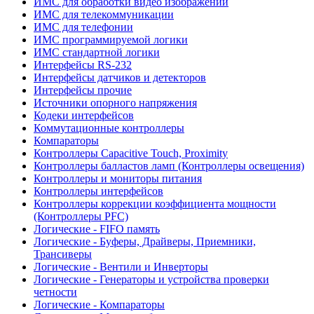
ИМС для обработки видео изображений
ИМС для телекоммуникации
ИМС для телефонии
ИМС программируемой логики
ИМС стандартной логики
Интерфейсы RS-232
Интерфейсы датчиков и детекторов
Интерфейсы прочие
Источники опорного напряжения
Кодеки интерфейсов
Коммутационные контроллеры
Компараторы
Контроллеры Capacitive Touch, Proximity
Контроллеры балластов ламп (Контроллеры освещения)
Контроллеры и мониторы питания
Контроллеры интерфейсов
Контроллеры коррекции коэффициента мощности
(Контроллеры PFC)
Логические - FIFO память
Логические - Буферы, Драйверы, Приемники,
Трансиверы
Логические - Вентили и Инверторы
Логические - Генераторы и устройства проверки
четности
Логические - Компараторы