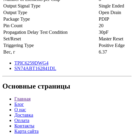
Output Signal Type
Single Ended
Output Type
Open Drain
Package Type
PDIP
Pin Count
20
Propagation Delay Test Condition
30pF
Set/Reset
Master Reset
Triggering Type
Positive Edge
Вес, г
6.37
TPIC6259DWG4
SN74ABT162841DL
Основные
страницы
Главная
Блог
О нас
Доставка
Оплата
Контакты
Карта сайта