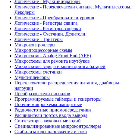
Логические - Мультивибраторы
Логические - Переключатели сигнала, Мультиплексоры,
Декодеры
Логические - Преобразователи уровня
Логические - Регистры сдвига
Логические - Регистры-защелки
Логические - Счетчики, Делители
Логические - Триггеры
Микроконтроллеры
Микропроцессорные схемы
Микросхемы Analog Front End (AFE)
Микросхемы для ремонта ноутбуков
Микросхемы заряда и мониторинга батарей
Микросхемы счетчики
Мультиплексоры
Переключатели распределения питания, драйверы
нагрузки
Преобразователи сигналов
Программируемые таймеры и генераторы
Прочие микросхемы импортные
Радиочастотные приемопередатчики
Расширители портов ввода-вывода
Синтезаторы звуковых мелодий
Специализированные микроконтроллеры
Стабилизаторы напряжения и тока