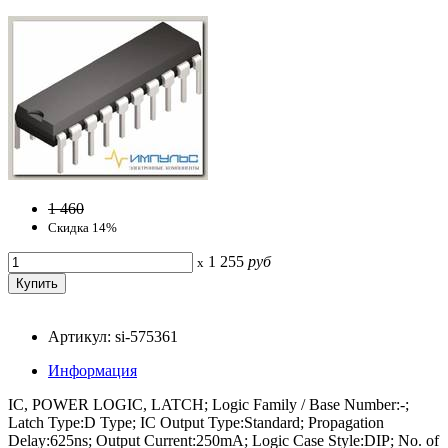
1 460
Скидка 14%
1 255
руб
x
Артикул: si-575361
Информация
IC, POWER LOGIC, LATCH; Logic Family / Base Number:-;
Latch Type:D Type; IC Output Type:Standard; Propagation
Delay:625ns; Output Current:250mA; Logic Case Style:DIP; No. of