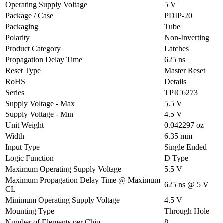
Operating Supply Voltage
5 V
Package / Case
PDIP-20
Packaging
Tube
Polarity
Non-Inverting
Product Category
Latches
Propagation Delay Time
625 ns
Reset Type
Master Reset
RoHS
Details
Series
TPIC6273
Supply Voltage - Max
5.5 V
Supply Voltage - Min
4.5 V
Unit Weight
0.042297 oz
Width
6.35 mm
Input Type
Single Ended
Logic Function
D Type
Maximum Operating Supply Voltage
5.5 V
Maximum Propagation Delay Time @ Maximum
625 ns @ 5 V
CL
Minimum Operating Supply Voltage
4.5 V
Mounting Type
Through Hole
Number of Elements per Chip
8