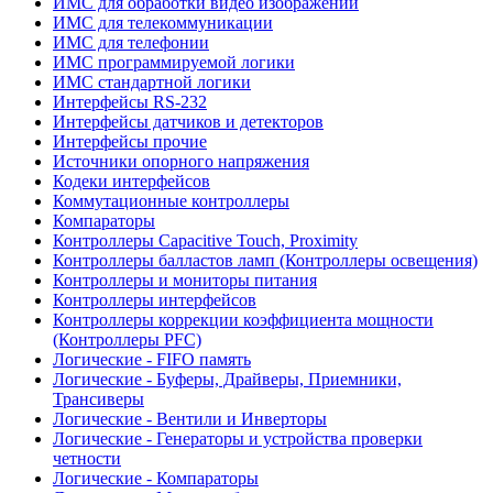
ИМС для обработки видео изображений
ИМС для телекоммуникации
ИМС для телефонии
ИМС программируемой логики
ИМС стандартной логики
Интерфейсы RS-232
Интерфейсы датчиков и детекторов
Интерфейсы прочие
Источники опорного напряжения
Кодеки интерфейсов
Коммутационные контроллеры
Компараторы
Контроллеры Capacitive Touch, Proximity
Контроллеры балластов ламп (Контроллеры освещения)
Контроллеры и мониторы питания
Контроллеры интерфейсов
Контроллеры коррекции коэффициента мощности
(Контроллеры PFC)
Логические - FIFO память
Логические - Буферы, Драйверы, Приемники,
Трансиверы
Логические - Вентили и Инверторы
Логические - Генераторы и устройства проверки
четности
Логические - Компараторы