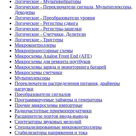
Логические - Мультивибраторы
Логические - Переключатели сигнала, Мультиплексоры,
Декодеры
Логические - Преобразователи уровня
Логические - Регистры сдвига
Логические - Регистры-защелки
Логические - Счетчики, Делители
Логические - Триггеры
Микроконтроллеры
Микропроцессорные схемы
Микросхемы Analog Front End (AFE)
Микросхемы для ремонта ноутбуков
Микросхемы заряда и мониторинга батарей
Микросхемы счетчики
Мультиплексоры
Переключатели распределения питания, драйверы
нагрузки
Преобразователи сигналов
Программируемые таймеры и генераторы
Прочие микросхемы импортные
Радиочастотные приемопередатчики
Расширители портов ввода-вывода
Синтезаторы звуковых мелодий
Специализированные микроконтроллеры
Стабилизаторы напряжения и тока