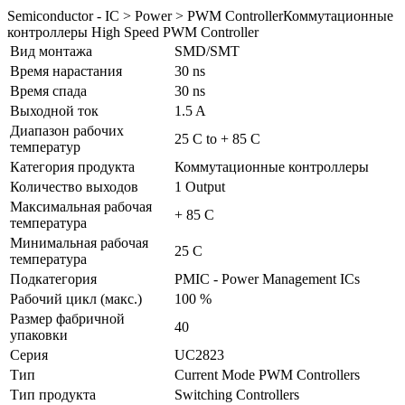
Semiconductor - IC > Power > PWM ControllerКоммутационные
контроллеры High Speed PWM Controller
Вид монтажа
SMD/SMT
Время нарастания
30 ns
Время спада
30 ns
Выходной ток
1.5 A
Диапазон рабочих
25 C to + 85 C
температур
Категория продукта
Коммутационные контроллеры
Количество выходов
1 Output
Максимальная рабочая
+ 85 C
температура
Минимальная рабочая
25 C
температура
Подкатегория
PMIC - Power Management ICs
Рабочий цикл (макс.)
100 %
Размер фабричной
40
упаковки
Серия
UC2823
Тип
Current Mode PWM Controllers
Тип продукта
Switching Controllers