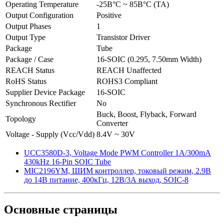
Operating Temperature
-25В°C ~ 85В°C (TA)
Output Configuration
Positive
Output Phases
1
Output Type
Transistor Driver
Package
Tube
Package / Case
16-SOIC (0.295, 7.50mm Width)
REACH Status
REACH Unaffected
RoHS Status
ROHS3 Compliant
Supplier Device Package
16-SOIC
Synchronous Rectifier
No
Buck, Boost, Flyback, Forward
Topology
Converter
Voltage - Supply (Vcc/Vdd)
8.4V ~ 30V
UCC3580D-3, Voltage Mode PWM Controller 1A/300mA
430kHz 16-Pin SOIC Tube
MIC2196YM, ШИМ контроллер, токовый режим, 2.9В
до 14В питание, 400кГц, 12В/3А выход, SOIC-8
Основные
страницы