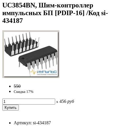
UC3854BN, Шим-контроллер
импульсных БП [PDIP-16] /Код si-
434187
550
Скидка 17%
456
руб
x
Артикул: si-434187