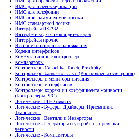
ИМС для обработки видео изображений
ИМС для телекоммуникации
ИМС для телефонии
ИМС программируемой логики
ИМС стандартной логики
Интерфейсы RS-232
Интерфейсы датчиков и детекторов
Интерфейсы прочие
Источники опорного напряжения
Кодеки интерфейсов
Коммутационные контроллеры
Компараторы
Контроллеры Capacitive Touch, Proximity
Контроллеры балластов ламп (Контроллеры освещения)
Контроллеры и мониторы питания
Контроллеры интерфейсов
Контроллеры коррекции коэффициента мощности
(Контроллеры PFC)
Логические - FIFO память
Логические - Буферы, Драйверы, Приемники,
Трансиверы
Логические - Вентили и Инверторы
Логические - Генераторы и устройства проверки
четности
Логические - Компараторы