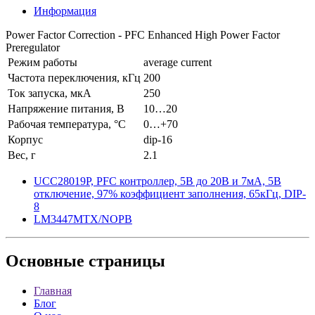
Информация
Power Factor Correction - PFC Enhanced High Power Factor
Preregulator
Режим работы
average current
Частота переключения, кГц
200
Ток запуска, мкА
250
Напряжение питания, В
10…20
Рабочая температура, °C
0…+70
Корпус
dip-16
Вес, г
2.1
UCC28019P, PFC контроллер, 5В до 20В и 7мА, 5В
отключение, 97% коэффициент заполнения, 65кГц, DIP-
8
LM3447MTX/NOPB
Основные
страницы
Главная
Блог