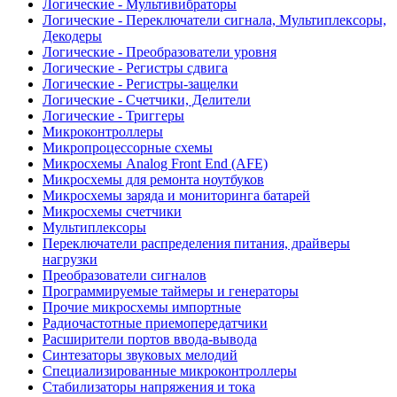
Логические - Мультивибраторы
Логические - Переключатели сигнала, Мультиплексоры,
Декодеры
Логические - Преобразователи уровня
Логические - Регистры сдвига
Логические - Регистры-защелки
Логические - Счетчики, Делители
Логические - Триггеры
Микроконтроллеры
Микропроцессорные схемы
Микросхемы Analog Front End (AFE)
Микросхемы для ремонта ноутбуков
Микросхемы заряда и мониторинга батарей
Микросхемы счетчики
Мультиплексоры
Переключатели распределения питания, драйверы
нагрузки
Преобразователи сигналов
Программируемые таймеры и генераторы
Прочие микросхемы импортные
Радиочастотные приемопередатчики
Расширители портов ввода-вывода
Синтезаторы звуковых мелодий
Специализированные микроконтроллеры
Стабилизаторы напряжения и тока