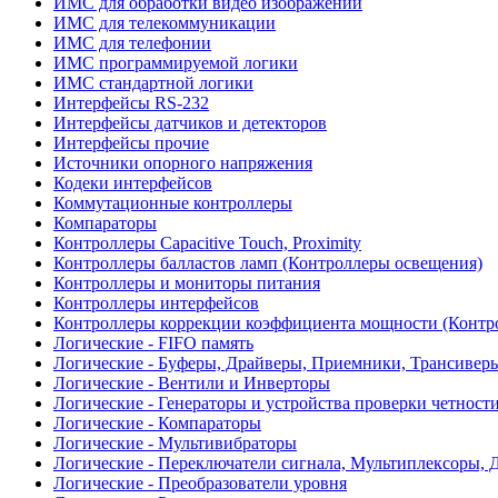
ИМС для обработки видео изображений
ИМС для телекоммуникации
ИМС для телефонии
ИМС программируемой логики
ИМС стандартной логики
Интерфейсы RS-232
Интерфейсы датчиков и детекторов
Интерфейсы прочие
Источники опорного напряжения
Кодеки интерфейсов
Коммутационные контроллеры
Компараторы
Контроллеры Capacitive Touch, Proximity
Контроллеры балластов ламп (Контроллеры освещения)
Контроллеры и мониторы питания
Контроллеры интерфейсов
Контроллеры коррекции коэффициента мощности (Контр
Логические - FIFO память
Логические - Буферы, Драйверы, Приемники, Трансивер
Логические - Вентили и Инверторы
Логические - Генераторы и устройства проверки четност
Логические - Компараторы
Логические - Мультивибраторы
Логические - Переключатели сигнала, Мультиплексоры, 
Логические - Преобразователи уровня