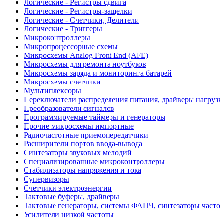
Логические - Регистры сдвига
Логические - Регистры-защелки
Логические - Счетчики, Делители
Логические - Триггеры
Микроконтроллеры
Микропроцессорные схемы
Микросхемы Analog Front End (AFE)
Микросхемы для ремонта ноутбуков
Микросхемы заряда и мониторинга батарей
Микросхемы счетчики
Мультиплексоры
Переключатели распределения питания, драйверы нагруз
Преобразователи сигналов
Программируемые таймеры и генераторы
Прочие микросхемы импортные
Радиочастотные приемопередатчики
Расширители портов ввода-вывода
Синтезаторы звуковых мелодий
Специализированные микроконтроллеры
Стабилизаторы напряжения и тока
Супервизоры
Счетчики электроэнергии
Тактовые буферы, драйверы
Тактовые генераторы, системы ФАПЧ, синтезаторы часто
Усилители низкой частоты