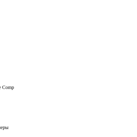
pe Comp
леры