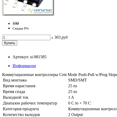
330
Скидка 8%
303
руб
x
Артикул: si-981585
Информация
Коммутационные контроллеры Crnt Mode Push-Pull w/Prog Slo
Вид монтажа
SMD/SMT
Время нарастания
25 ns
Время спада
25 ns
Выходной ток
1 A
Диапазон рабочих температур
0 C to + 70 C
Категория продукта
Коммутационные контрол
Количество выходов
2 Output