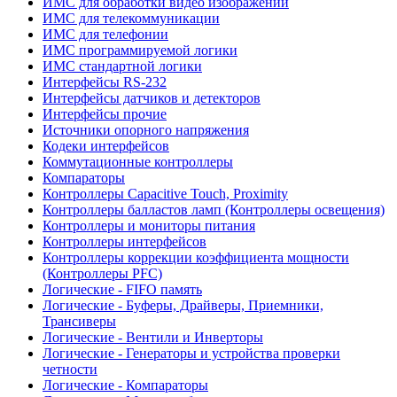
ИМС для обработки видео изображений
ИМС для телекоммуникации
ИМС для телефонии
ИМС программируемой логики
ИМС стандартной логики
Интерфейсы RS-232
Интерфейсы датчиков и детекторов
Интерфейсы прочие
Источники опорного напряжения
Кодеки интерфейсов
Коммутационные контроллеры
Компараторы
Контроллеры Capacitive Touch, Proximity
Контроллеры балластов ламп (Контроллеры освещения)
Контроллеры и мониторы питания
Контроллеры интерфейсов
Контроллеры коррекции коэффициента мощности
(Контроллеры PFC)
Логические - FIFO память
Логические - Буферы, Драйверы, Приемники,
Трансиверы
Логические - Вентили и Инверторы
Логические - Генераторы и устройства проверки
четности
Логические - Компараторы