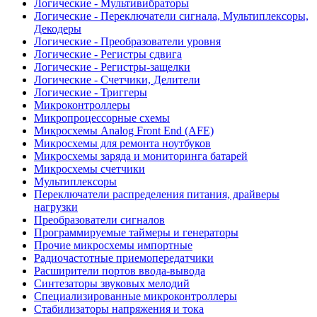
Логические - Мультивибраторы
Логические - Переключатели сигнала, Мультиплексоры,
Декодеры
Логические - Преобразователи уровня
Логические - Регистры сдвига
Логические - Регистры-защелки
Логические - Счетчики, Делители
Логические - Триггеры
Микроконтроллеры
Микропроцессорные схемы
Микросхемы Analog Front End (AFE)
Микросхемы для ремонта ноутбуков
Микросхемы заряда и мониторинга батарей
Микросхемы счетчики
Мультиплексоры
Переключатели распределения питания, драйверы
нагрузки
Преобразователи сигналов
Программируемые таймеры и генераторы
Прочие микросхемы импортные
Радиочастотные приемопередатчики
Расширители портов ввода-вывода
Синтезаторы звуковых мелодий
Специализированные микроконтроллеры
Стабилизаторы напряжения и тока