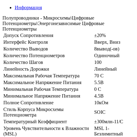
Информация
Полупроводники - Микросхемы\Цифровые
Потенциометры\Энергонезависимые Цифровые
Потенциометры
Допуск Сопротивления
±20%
Интерфейс Контроля
Вверх, Вниз
Количество Выводов
8вывод(-ов)
Количество Потенциометров
Одиночный
Количество Шагов
100
Линейность Дорожки
Линейный
Максимальная Рабочая Температура
70 C
Максимальное Напряжение Питания
5.5В
Минимальная Рабочая Температура
0 C
Минимальное Напряжение Питания
4.5В
Полное Сопротивление
10кОм
Стиль Корпуса Микросхемы
SOIC
Потенциометра
Температурный Коэффициент
±300млн-11/C
Уровень Чувствительности к Влажности
MSL 1-
(MSL)
Безлимитный